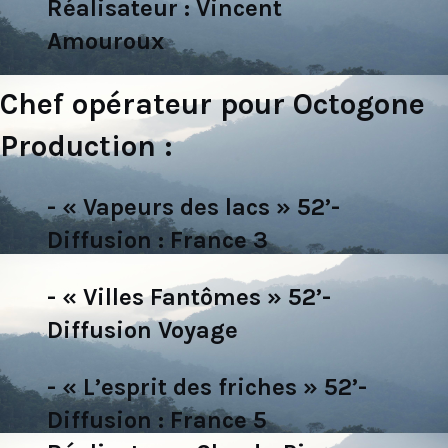
Réalisateur : Vincent
Amouroux
Chef opérateur pour Octogone
Production :
- « Vapeurs des lacs » 52’-
Diffusion : France 3
- « Villes Fantômes » 52’-
Diffusion Voyage
- « L’esprit des friches » 52’-
Diffusion : France 5