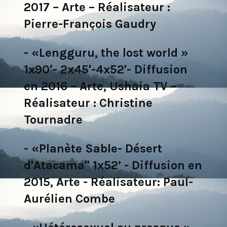
2017 – Arte – Réalisateur :
Pierre-François Gaudry
- «Lengguru, the lost world »
1x90′- 2x45'-4x52'- Diffusion
en 2016 – Arte, Ushaia TV –
Réalisateur : Christine
Tournadre
- «Planète Sable- Désert
d'Atacama" 1x52’ - Diffusion en
2015, Arte - Réalisateur: Paul-
Aurélien Combe