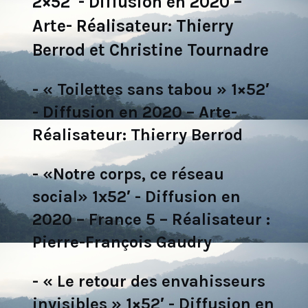
2×52′ - Diffusion en 2020 –
Arte- Réalisateur: Thierry
Berrod et Christine Tournadre
- « Toilettes sans tabou » 1×52′
- Diffusion en 2020 – Arte-
Réalisateur: Thierry Berrod
- «Notre corps, ce réseau
social» 1x52′ - Diffusion en
2020 – France 5 – Réalisateur :
Pierre-François Gaudry
- « Le retour des envahisseurs
invisibles » 1×52′ - Diffusion en