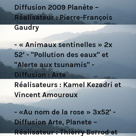
Diffusion 2009 Planète –
Réalisateur : Pierre-François
Gaudry
- « Animaux sentinelles » 2x
52’ - "Pollution des eaux" et
"Alerte aux tsunamis" -
Diffusion : Arte
Réalisateurs : Kamel Kezadri et
Vincent Amouroux
- «Au nom de la rose » 3x52' -
Diffusion Arte, Planete –
Réalisateur : Thierry Berrod et