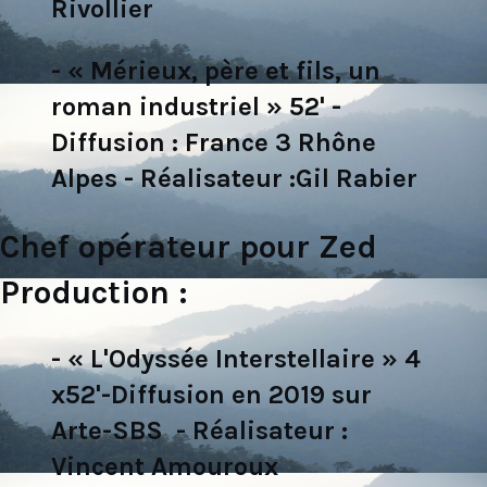
Rivollier
- « Mérieux, père et fils, un
roman industriel » 52' -
Diffusion : France 3 Rhône
Alpes - Réalisateur :Gil Rabier
Chef opérateur pour Zed
Production :
- « L'Odyssée Interstellaire » 4
x52'-Diffusion en 2019 sur
Arte-SBS - Réalisateur :
Vincent Amouroux