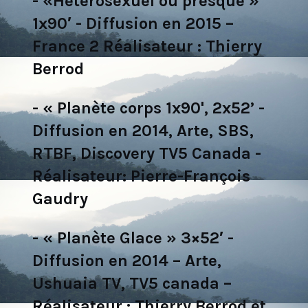
- «Hétérosexuel ou presque »
1x90′ - Diffusion en 2015 –
France 2 Réalisateur : Thierry
Berrod
- « Planète corps 1x90', 2x52’ -
Diffusion en 2014, Arte, SBS,
RTBF, Discovery TV5 Canada -
Réalisateur: Pierre-François
Gaudry
- « Planète Glace » 3×52′ -
Diffusion en 2014 – Arte,
Ushuaia TV, TV5 canada –
Réalisateur : Thierry Berrod et