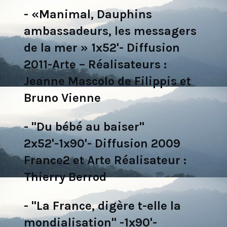
- «Manimal, Dauphins
ambassadeurs, les messagers
de la mer » 1x52'- Diffusion
2011-Arte – Réalisateurs :
Jeanne Mascolo de Filippis et
Bruno Vienne
- "Du bébé au baiser"
2x52'-1x90'- Diffusion 2009
France2 et Arte Réalisateur :
Thierry Berrod
- "La France, digère t-elle la
mondialisation" -1x90'-