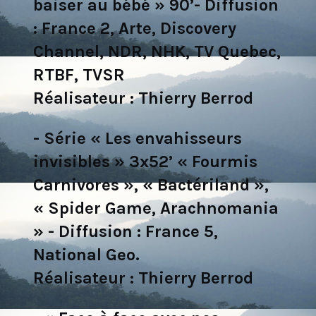
baiser au bébé » 90’- Diffusion
: France 2, Arte, Discovery
Channel, NDR, NHK, TV Quebec,
RTBF, TVSR
Réalisateur : Thierry Berrod
- Série « Les envahisseurs
invisibles » 3x52’ « Fourmis
Carnivores », « Bactériland »,
« Spider Game, Arachnomania
» - Diffusion : France 5,
National Geo.
Réalisateur : Thierry Berrod