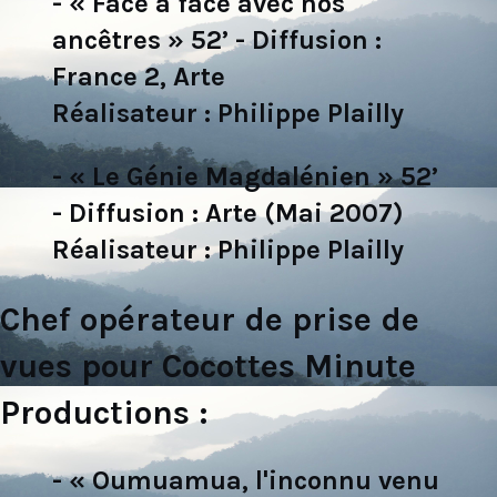
- « Face à face avec nos
ancêtres » 52’ - Diffusion :
France 2, Arte
Réalisateur : Philippe Plailly
- « Le Génie Magdalénien » 52’
- Diffusion : Arte (Mai 2007)
Réalisateur : Philippe Plailly
Chef opérateur de prise de
vues pour Cocottes Minute
Productions :
- « Oumuamua, l'inconnu venu